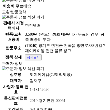
배송비
무료배송
교환/반품정책
판매사 지정
한진택배
택배사
반품/교환
3,500원 (편도) - 최초 배송비가 무료인 경우, 왕
배송비
복 배송비 부과
(11040) 경기도 연천군 전곡읍 양연로888번길 7
반품주소
제이케이엠 연천 물류 창고
정책 상세
상세보기
판매자 정보
상호명
제이케이엠(CJ제일제당)
대표자
김재구
사업자 등록 번
1418142620
호
통신판매업번
2019-경기연천-00061
호
고객센터
031-926-3199