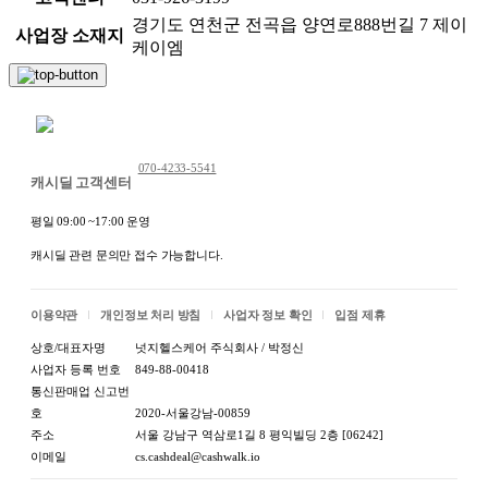
경기도 연천군 전곡읍 양연로888번길 7 제이
사업장 소재지
케이엠
채팅 문의하기
070-4233-5541
캐시딜 고객센터
평일 09:00 ~17:00 운영
캐시딜 관련 문의만 접수 가능합니다.
이용약관
개인정보 처리 방침
사업자 정보 확인
입점 제휴
상호/대표자명
넛지헬스케어 주식회사 / 박정신
사업자 등록 번호
849-88-00418
통신판매업 신고번
호
2020-서울강남-00859
주소
서울 강남구 역삼로1길 8 평익빌딩 2층 [06242]
이메일
cs.cashdeal@cashwalk.io