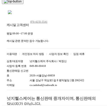
채팅 문의하기
070-4233-5541
캐시딜 고객센터
평일 09:00 ~17:00 운영
캐시딜 관련 문의만 접수 가능합니다.
이용약관
개인정보 처리 방침
사업자 정보 확인
입점 제휴
본 제품을 구매하시면 원활한 배송을 위해 꼭 필요한 고객님의 개인정보를
상호/대표자명
넛지헬스케어 주식회사 / 박정신
(성함, 주소, 전화번호 등) 택배사 및 제 3업체에서 이용하는 것에 동의하시
사업자 등록 번호
849-88-00418
는 것으로 간주됩니다.
통신판매업 신고번
개인정보는 배송 외의 용도로는 절대 사용되지 않으니 안심하시기 바랍니
호
2020-서울강남-00859
다. 안전하게 배송해 드리겠습니다.
주소
서울 강남구 역삼로1길 8 평익빌딩 2층 [06242]
이메일
cs.cashdeal@cashwalk.io
넛지헬스케어는 통신판매 중개자이며, 통신판매의 
당사자가 아닙니다.
