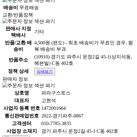
배송비
무료배송
교환/반품정책
판매사 지정
기타
택배사
반품/교환 배
4,500원 (편도) - 최초 배송비가 무료인 경우, 왕
송비
복 배송비 부과
(10910) 경기도 파주시 운정2길 45-1(상지석동,
반품주소
헤븐빌) C동 402호
정책 상세
상세보기
판매자 정보
상호명
파라구스토스
대표자
고현석
사업자 등록 번호
1472001664
통신판매업번호
2022-경기파주-0867
고객센터
010-7785-3835
사업장 소재지
경기 파주시 운정2길 45-1 C동 402호