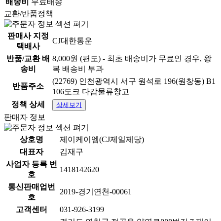
배송비
무료배송
교환/반품정책
판매사 지정
CJ대한통운
택배사
반품/교환 배
8,000원 (편도) - 최초 배송비가 무료인 경우, 왕
송비
복 배송비 부과
(22769) 인천광역시 서구 원석로 196(원창동) B1
반품주소
106도크 다감물류창고
정책 상세
상세보기
판매자 정보
상호명
제이케이엠(CJ제일제당)
대표자
김재구
사업자 등록 번
1418142620
호
통신판매업번
2019-경기연천-00061
호
고객센터
031-926-3199