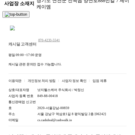
경기도 연천군 전곡읍 양연로888번길 7 제이
사업장 소재지
케이엠
채팅 문의하기
070-4233-5541
캐시딜 고객센터
평일 09:00 ~17:00 운영
캐시딜 관련 문의만 접수 가능합니다.
이용약관
개인정보 처리 방침
사업자 정보 확인
입점 제휴
상호/대표자명
넛지헬스케어 주식회사 / 박정신
사업자 등록 번호
849-88-00418
통신판매업 신고번
호
2020-서울강남-00859
주소
서울 강남구 역삼로1길 8 평익빌딩 2층 [06242]
이메일
cs.cashdeal@cashwalk.io