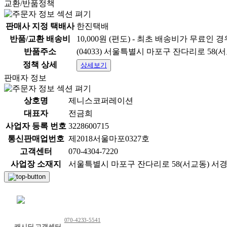
교환/반품정책
판매사 지정 택배사
한진택배
반품/교환 배송비
10,000원 (편도) - 최초 배송비가 무료인 
반품주소
(04033) 서울특별시 마포구 잔다리로 58(
정책 상세
상세보기
판매자 정보
상호명
제니스코퍼레이션
대표자
전금희
사업자 등록 번호
3228600715
통신판매업번호
제2018서울마포0327호
고객센터
070-4304-7220
사업장 소재지
서울특별시 마포구 잔다리로 58(서교동) 서경
채팅 문의하기
070-4233-5541
캐시딜 고객센터