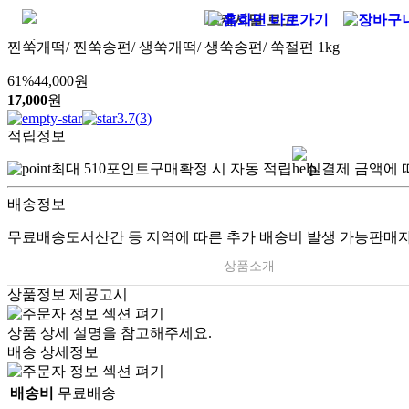
찐쑥개떡/ 찐쑥송편/ 생쑥개떡/ 생쑥송편/ 쑥절편 1kg
61
%
44,000
원
17,000
원
3.7
(
3
)
적립정보
최대
510
포인트
구매확정 시 자동 적립
실결제 금액에 
배송정보
무료배송
도서산간 등 지역에 따른 추가 배송비 발생 가능
판매자
상품소개
상품정보 제공고시
상품 상세 설명을 참고해주세요.
배송 상세정보
배송비
무료배송