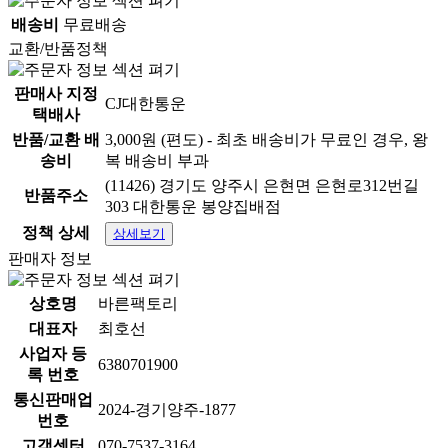
배송비
무료배송
교환/반품정책
판매사 지정
CJ대한통운
택배사
반품/교환 배
3,000원 (편도) - 최초 배송비가 무료인 경우, 왕
송비
복 배송비 부과
(11426) 경기도 양주시 은현면 은현로312번길
반품주소
303 대한통운 봉양집배점
정책 상세
상세보기
판매자 정보
상호명
바른팩토리
대표자
최호선
사업자 등
6380701900
록 번호
통신판매업
2024-경기양주-1877
번호
고객센터
070-7537-3164