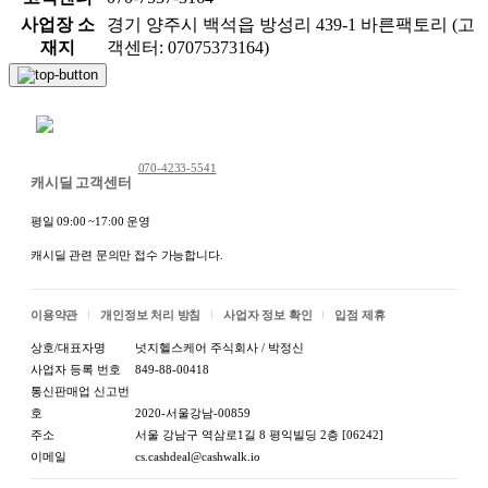
사업장 소
경기 양주시 백석읍 방성리 439-1 바른팩토리 (고
재지
객센터: 07075373164)
채팅 문의하기
070-4233-5541
캐시딜 고객센터
평일 09:00 ~17:00 운영
캐시딜 관련 문의만 접수 가능합니다.
이용약관
개인정보 처리 방침
사업자 정보 확인
입점 제휴
상호/대표자명
넛지헬스케어 주식회사 / 박정신
사업자 등록 번호
849-88-00418
통신판매업 신고번
호
2020-서울강남-00859
주소
서울 강남구 역삼로1길 8 평익빌딩 2층 [06242]
이메일
cs.cashdeal@cashwalk.io