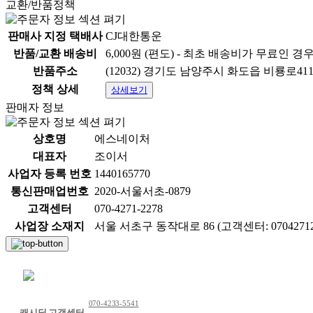
교환/반품정책
판매사 지정 택배사
CJ대한통운
반품/교환 배송비
6,000원 (편도) - 최초 배송비가 무료인 경
반품주소
(12032) 경기도 남양주시 화도읍 비룡로41
정책 상세
상세보기
판매자 정보
상호명
에스네이처
대표자
조이서
사업자 등록 번호
1440165770
통신판매업번호
2020-서울서초-0879
고객센터
070-4271-2278
사업장 소재지
서울 서초구 동작대로 86 (고객센터: 07042712
채팅 문의하기
070-4233-5541
캐시딜 고객센터