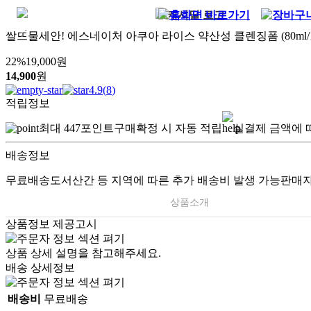
쌀뜨물세안! 에스네이처 아쿠아 라이스 약산성 클렌징폼 (80ml/16
22
%
19,000
원
14,900
원
4.9
(
8
)
적립정보
최대
447
포인트
구매확정 시 자동 적립
실결제 금액에 
배송정보
무료배송
도서산간 등 지역에 따른 추가 배송비 발생 가능
판매자
상품소개
상품정보 제공고시
상품 상세 설명을 참고해주세요.
배송 상세정보
배송비
무료배송