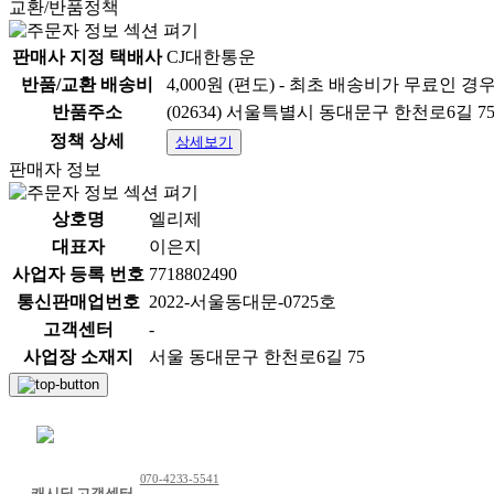
교환/반품정책
판매사 지정 택배사
CJ대한통운
반품/교환 배송비
4,000원 (편도) - 최초 배송비가 무료인 경
반품주소
(02634) 서울특별시 동대문구 한천로6길 75
정책 상세
상세보기
판매자 정보
상호명
엘리제
대표자
이은지
사업자 등록 번호
7718802490
통신판매업번호
2022-서울동대문-0725호
고객센터
-
사업장 소재지
서울 동대문구 한천로6길 75
채팅 문의하기
070-4233-5541
캐시딜 고객센터