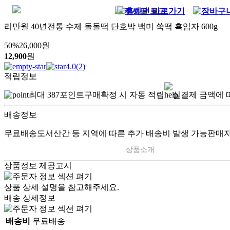
리만월 40년전통 수제 돌돌떡 단호박 백미 쑥떡 흑임자 600g
50
%
26,000
원
12,900
원
4.0
(
2
)
적립정보
최대
387
포인트
구매확정 시 자동 적립
실결제 금액에 
배송정보
무료배송
도서산간 등 지역에 따른 추가 배송비 발생 가능
판매자
상품소개
상품정보 제공고시
상품 상세 설명을 참고해주세요.
배송 상세정보
배송비
무료배송