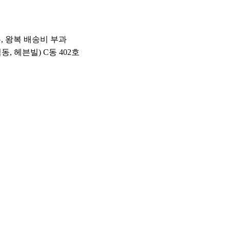
우, 왕복 배송비 부과
석동, 헤븐빌) C동 402호