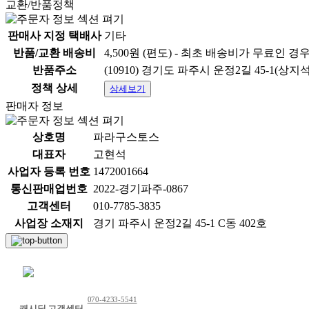
교환/반품정책
판매사 지정 택배사
기타
반품/교환 배송비
4,500원 (편도) - 최초 배송비가 무료인 경
반품주소
(10910) 경기도 파주시 운정2길 45-1(상지
정책 상세
상세보기
판매자 정보
상호명
파라구스토스
대표자
고현석
사업자 등록 번호
1472001664
통신판매업번호
2022-경기파주-0867
고객센터
010-7785-3835
사업장 소재지
경기 파주시 운정2길 45-1 C동 402호
채팅 문의하기
070-4233-5541
캐시딜 고객센터