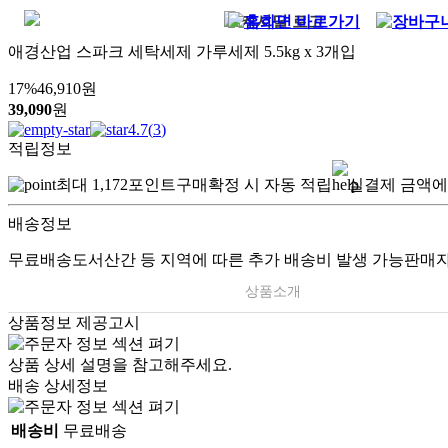
애경산업 스파크 세탁세제 가루세제 5.5kg x 3개입
17
%
46,910
원
39,090
원
4.7
(
3
)
적립정보
최대
1,172
포인트
구매확정 시 자동 적립
실결제 금액에
배송정보
무료배송
도서산간 등 지역에 따른 추가 배송비 발생 가능
판매자
상품소개
상품정보 제공고시
상품 상세 설명을 참고해주세요.
배송 상세정보
배송비
무료배송