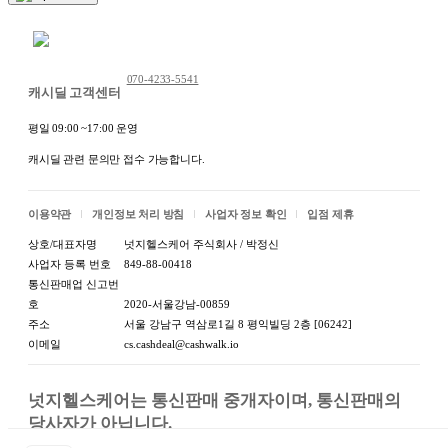
채팅 문의하기
070-4233-5541
캐시딜 고객센터
평일 09:00 ~17:00 운영
캐시딜 관련 문의만 접수 가능합니다.
이용약관
개인정보 처리 방침
사업자 정보 확인
입점 제휴
상호/대표자명
넛지헬스케어 주식회사 / 박정신
사업자 등록 번호
849-88-00418
통신판매업 신고번
호
2020-서울강남-00859
주소
서울 강남구 역삼로1길 8 평익빌딩 2층 [06242]
이메일
cs.cashdeal@cashwalk.io
넛지헬스케어는 통신판매 중개자이며, 통신판매의 
당사자가 아닙니다.

상품, 상품정보, 거래에 관한 의무와 책임은 판매자에