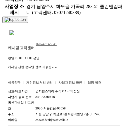
사업장 소
경기 남양주시 화도읍 가곡리 283-55 클린앤컴퍼
재지
니 (고객센터: 07071240389)
채팅 문의하기
070-4233-5541
캐시딜 고객센터
평일 09:00 ~17:00 운영
캐시딜 관련 문의만 접수 가능합니다.
이용약관
개인정보 처리 방침
사업자 정보 확인
입점 제휴
상호/대표자명
넛지헬스케어 주식회사 / 박정신
사업자 등록 번호
849-88-00418
통신판매업 신고번
호
2020-서울강남-00859
주소
서울 강남구 역삼로1길 8 평익빌딩 2층 [06242]
이메일
cs.cashdeal@cashwalk.io