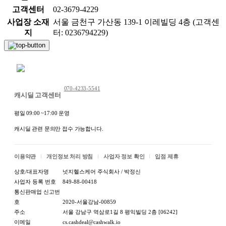
고객센터
02-3679-4229
사업장 소재
서울 금천구 가산동 139-1 이레빌딩 4층 (고객센
지
터: 0236794229)
채팅 문의하기
070-4233-5541
캐시딜 고객센터
평일 09:00 ~17:00 운영
캐시딜 관련 문의만 접수 가능합니다.
이용약관
개인정보 처리 방침
사업자 정보 확인
입점 제휴
상호/대표자명
넛지헬스케어 주식회사 / 박정신
사업자 등록 번호
849-88-00418
통신판매업 신고번
호
2020-서울강남-00859
주소
서울 강남구 역삼로1길 8 평익빌딩 2층 [06242]
이메일
cs.cashdeal@cashwalk.io