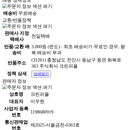
배송 상세정보
배송비
무료배송
교환/반품정책
판매사 지정
천일택배
택배사
반품/교환 배
3,000원 (편도) - 최초 배송비가 무료인 경우, 왕
송비
복 배송비 부과
(31261) 충청남도 천안시 동남구 동면 화복로
반품주소
363 주식회사 크린피플
정책 상세
상세보기
판매자 정보
상호명
크린피플
대표자
이우현
사업자 등록
1198680919
번호
통신판매업
제2025-서울금천-0363호
번호