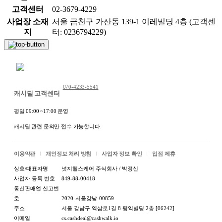
고객센터
02-3679-4229
사업장 소재
서울 금천구 가산동 139-1 이레빌딩 4층 (고객센
지
터: 0236794229)
채팅 문의하기
070-4233-5541
캐시딜 고객센터
평일 09:00 ~17:00 운영
캐시딜 관련 문의만 접수 가능합니다.
이용약관
개인정보 처리 방침
사업자 정보 확인
입점 제휴
상호/대표자명
넛지헬스케어 주식회사 / 박정신
사업자 등록 번호
849-88-00418
통신판매업 신고번
호
2020-서울강남-00859
주소
서울 강남구 역삼로1길 8 평익빌딩 2층 [06242]
이메일
cs.cashdeal@cashwalk.io