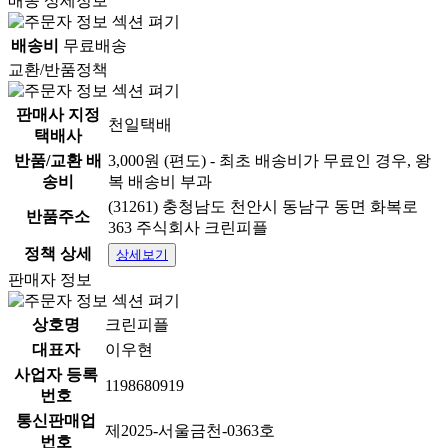
배송 상세정보
배송비
무료배송
교환/반품정책
판매사 지정
천일택배
택배사
반품/교환 배
3,000원 (편도) - 최초 배송비가 무료인 경우, 왕
송비
복 배송비 부과
(31261) 충청남도 천안시 동남구 동면 화복로
반품주소
363 주식회사 크린피플
정책 상세
상세보기
판매자 정보
상호명
크린피플
대표자
이우현
사업자 등록
1198680919
번호
통신판매업
제2025-서울금천-0363호
번호