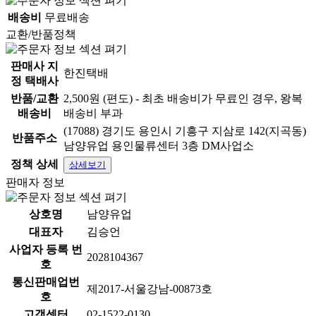
배송비
무료배송
교환/반품정책
판매사 지
한진택배
정 택배사
반품/교환
2,500원 (편도) - 최초 배송비가 무료인 경우, 왕복
배송비
배송비 부과
(17088) 경기도 용인시 기흥구 지삼로 142(지곡동)
반품주소
남양유업 용인물류센터 3층 DM사업소
정책 상세
상세보기
판매자 정보
상호명
남양유업
대표자
김승언
사업자 등록 번
2028104367
호
통신판매업번
제2017-서울강남-00873호
호
고객센터
02-1522-0130