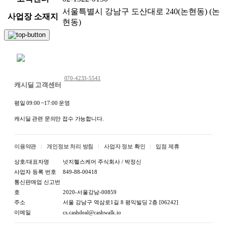
서울특별시 강남구 도산대로 240(논현동) (논
사업장 소재지
현동)
채팅 문의하기
070-4233-5541
캐시딜 고객센터
평일 09:00 ~17:00 운영
캐시딜 관련 문의만 접수 가능합니다.
이용약관
개인정보 처리 방침
사업자 정보 확인
입점 제휴
상호/대표자명
넛지헬스케어 주식회사 / 박정신
사업자 등록 번호
849-88-00418
통신판매업 신고번
호
2020-서울강남-00859
주소
서울 강남구 역삼로1길 8 평익빌딩 2층 [06242]
이메일
cs.cashdeal@cashwalk.io