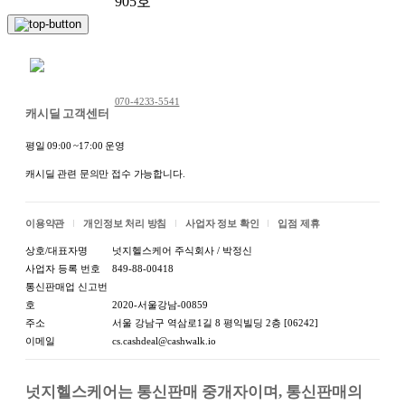
905호
채팅 문의하기
070-4233-5541
캐시딜 고객센터
평일 09:00 ~17:00 운영
캐시딜 관련 문의만 접수 가능합니다.
이용약관
개인정보 처리 방침
사업자 정보 확인
입점 제휴
상호/대표자명
넛지헬스케어 주식회사 / 박정신
사업자 등록 번호
849-88-00418
통신판매업 신고번
호
2020-서울강남-00859
주소
서울 강남구 역삼로1길 8 평익빌딩 2층 [06242]
이메일
cs.cashdeal@cashwalk.io
넛지헬스케어는 통신판매 중개자이며, 통신판매의 