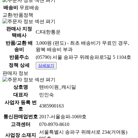
배송비
무료배송
교환/반품정책
판매사 지정
CJ대한통운
택배사
반품/교환 배
3,000원 (편도) - 최초 배송비가 무료인 경우,
송비
왕복 배송비 부과
반품주소
(05790) 서울 송파구 위례송파로5길 5 1104호
정책 상세
상세보기
판매자 정보
상호명
텐바이원_캐시딜
대표자
민인숙
사업자 등록 번
4385900163
호
통신판매업번호
2017-서울송파-1069호
고객센터
070-8970-8610
서울특별시 송파구 위례서로 234(거여동)
사업장 소재지