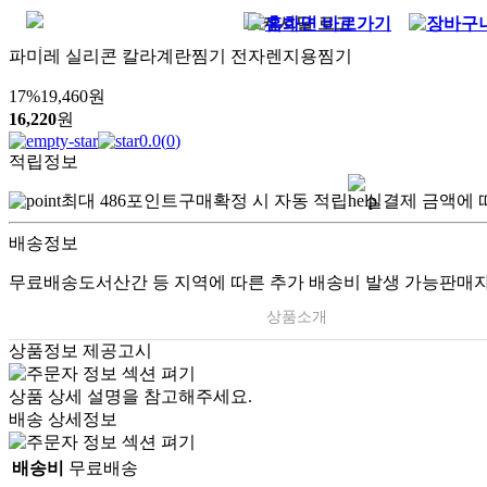
파미레 실리콘 칼라계란찜기 전자렌지용찜기
17
%
19,460
원
16,220
원
0.0
(
0
)
적립정보
최대
486
포인트
구매확정 시 자동 적립
실결제 금액에 
배송정보
무료배송
도서산간 등 지역에 따른 추가 배송비 발생 가능
판매자
상품소개
상품정보 제공고시
상품 상세 설명을 참고해주세요.
배송 상세정보
배송비
무료배송