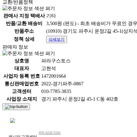
교환/반품정책
판매사 지정 택배사
기타
반품/교환 배송비
3,500원 (편도) - 최초 배송비가 무료인 경
반품주소
(10910) 경기도 파주시 운정2길 45-1(상지
정책 상세
상세보기
판매자 정보
본 제품을 구매하시면 원활한 배송을 위해 
상호명
파라구스토스
개인정보는
대표자
고현석
사업자 등록 번호
1472001664
통신판매업번호
2022-경기파주-0867
고객센터
010-7785-3835
사업장 소재지
경기 파주시 운정2길 45-1 C동 402호
채팅 문의하기
070-4233-5541
캐시딜 고객센터