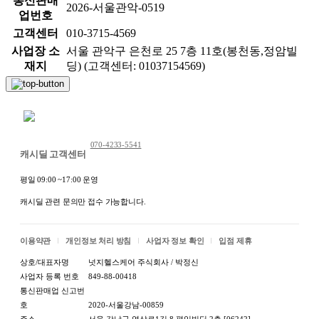
통신판매
2026-서울관악-0519
업번호
고객센터
010-3715-4569
사업장 소
서울 관악구 은천로 25 7층 11호(봉천동,정암빌
재지
딩) (고객센터: 01037154569)
채팅 문의하기
070-4233-5541
캐시딜 고객센터
평일 09:00 ~17:00 운영
캐시딜 관련 문의만 접수 가능합니다.
이용약관
개인정보 처리 방침
사업자 정보 확인
입점 제휴
상호/대표자명
넛지헬스케어 주식회사 / 박정신
사업자 등록 번호
849-88-00418
통신판매업 신고번
호
2020-서울강남-00859
주소
서울 강남구 역삼로1길 8 평익빌딩 2층 [06242]