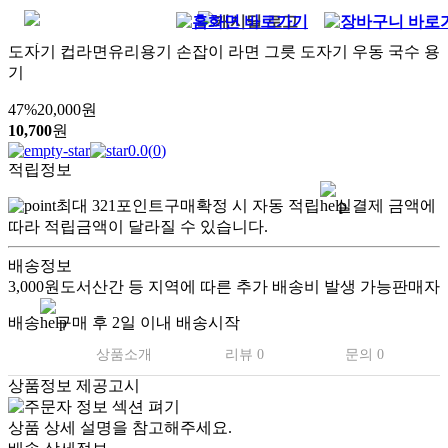
도자기 컵라면유리용기 손잡이 라면 그릇 도자기 우동 국수 용
기
47
%
20,000
원
10,700
원
0.0
(
0
)
적립정보
최대
321
포인트
구매확정 시 자동 적립
실결제 금액에
따라 적립금액이 달라질 수 있습니다.
배송정보
3,000원
도서산간 등 지역에 따른 추가 배송비 발생 가능
판매자
배송
구매 후 2일 이내 배송시작
상품소개
리뷰 0
문의 0
상품정보 제공고시
간편하게
먹는
컵라면
상품 상세 설명을 참고해주세요.