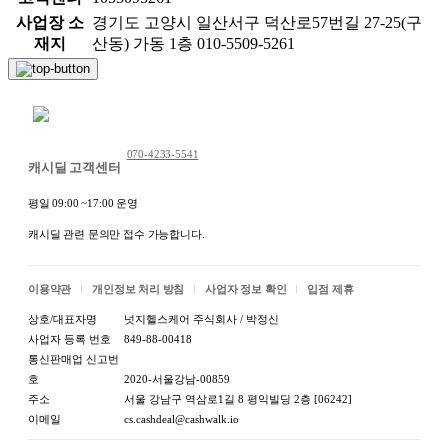
사업장 소
경기도 고양시 일산서구 덕산로57번길 27-25(구
재지
산동) 가동 1층 010-5509-5261
채팅 문의하기
070-4233-5541
캐시딜 고객센터
평일 09:00 ~17:00 운영
캐시딜 관련 문의만 접수 가능합니다.
이용약관
개인정보 처리 방침
사업자 정보 확인
입점 제휴
상호/대표자명
넛지헬스케어 주식회사 / 박정신
사업자 등록 번호
849-88-00418
통신판매업 신고번
호
2020-서울강남-00859
주소
서울 강남구 역삼로1길 8 평익빌딩 2층 [06242]
이메일
cs.cashdeal@cashwalk.io