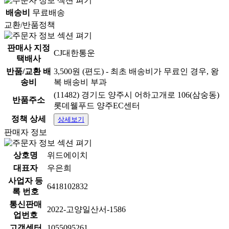
배송비
무료배송
교환/반품정책
판매사 지정
CJ대한통운
택배사
반품/교환 배
3,500원 (편도) - 최초 배송비가 무료인 경우, 왕
송비
복 배송비 부과
(11482) 경기도 양주시 어하고개로 106(삼숭동)
반품주소
롯데웰푸드 양주EC센터
정책 상세
상세보기
판매자 정보
상호명
위드에이치
대표자
우은희
사업자 등
6418102832
록 번호
통신판매
2022-고양일산서-1586
업번호
고객센터
1055095261