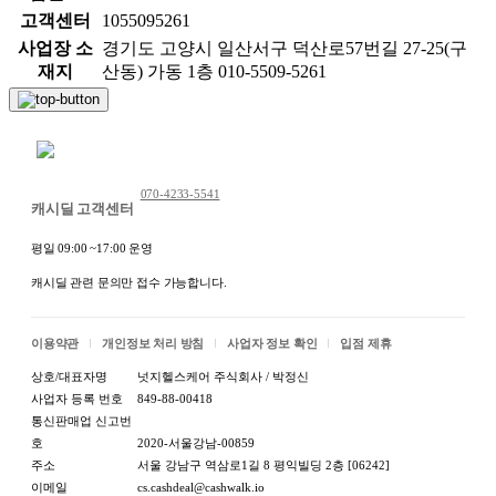
고객센터
1055095261
사업장 소
경기도 고양시 일산서구 덕산로57번길 27-25(구
재지
산동) 가동 1층 010-5509-5261
채팅 문의하기
070-4233-5541
캐시딜 고객센터
평일 09:00 ~17:00 운영
캐시딜 관련 문의만 접수 가능합니다.
이용약관
개인정보 처리 방침
사업자 정보 확인
입점 제휴
상호/대표자명
넛지헬스케어 주식회사 / 박정신
사업자 등록 번호
849-88-00418
통신판매업 신고번
호
2020-서울강남-00859
주소
서울 강남구 역삼로1길 8 평익빌딩 2층 [06242]
이메일
cs.cashdeal@cashwalk.io