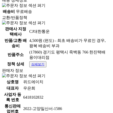
배송 상세정보
배송비
무료배송
교환/반품정책
판매사 지정
CJ대한통운
택배사
반품/교환 배
4,500원 (편도) - 최초 배송비가 무료인 경우,
송비
왕복 배송비 부과
(17860) 경기도 평택시 죽백동 766 한진택배
반품주소
용이대리점
정책 상세
상세보기
판매자 정보
상호명
위드에이치
대표자
우은희
사업자 등
6418102832
록 번호
통신판매
2022-고양일산서-1586
업번호