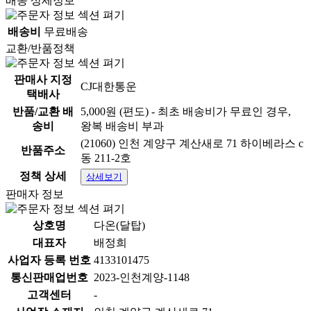
배송 상세정보
배송비
무료배송
교환/반품정책
판매사 지정
CJ대한통운
택배사
반품/교환 배
5,000원 (편도) - 최초 배송비가 무료인 경우,
송비
왕복 배송비 부과
(21060) 인천 계양구 계산새로 71 하이베라스 c
반품주소
동 211-2호
정책 상세
상세보기
판매자 정보
상호명
다온(달탑)
대표자
배정희
사업자 등록 번호
4133101475
통신판매업번호
2023-인천계양-1148
고객센터
-