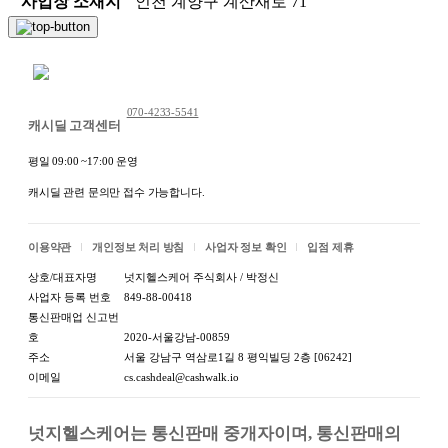
사업장 소재지
인천 계양구 계산새로 71
채팅 문의하기
070-4233-5541
캐시딜 고객센터
평일 09:00 ~17:00 운영
캐시딜 관련 문의만 접수 가능합니다.
이용약관
개인정보 처리 방침
사업자 정보 확인
입점 제휴
상호/대표자명
넛지헬스케어 주식회사 / 박정신
사업자 등록 번호
849-88-00418
통신판매업 신고번
호
2020-서울강남-00859
주소
서울 강남구 역삼로1길 8 평익빌딩 2층 [06242]
이메일
cs.cashdeal@cashwalk.io
넛지헬스케어는 통신판매 중개자이며, 통신판매의 