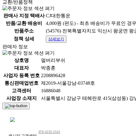
교환/반품정책
판매사 지정 택배사
CJ대한통운
반품/교환 배송비
4,000원 (편도) - 최초 배송비가 무료인 경
반품주소
(54576) 전북특별자치도 익산시 왕궁면 
정책 상세
상세보기
판매자 정보
상호명
멀버리부쉬
대표자
박종훈
사업자 등록 번호
2208896428
통신판매업번호
제2019-서울강남-03748호
고객센터
16886048
사업장 소재지
서울특별시 강남구 테헤란로 415(삼성동) 강
채팅 문의하기
070-4233-5541
캐시딜 고객센터