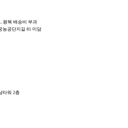
우, 왕복 배송비 부과
왕궁농공단지길 81 미담
남타워 2층