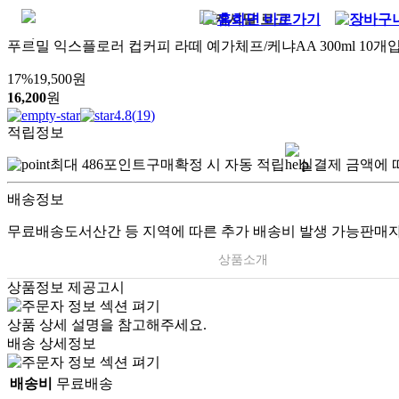
푸르밀 익스플로러 컵커피 라떼 예가체프/케냐AA 300ml 10개입
17
%
19,500
원
16,200
원
4.8
(
19
)
적립정보
최대
486
포인트
구매확정 시 자동 적립
실결제 금액에 
배송정보
무료배송
도서산간 등 지역에 따른 추가 배송비 발생 가능
판매자
상품소개
상품정보 제공고시
상품 상세 설명을 참고해주세요.
배송 상세정보
배송비
무료배송