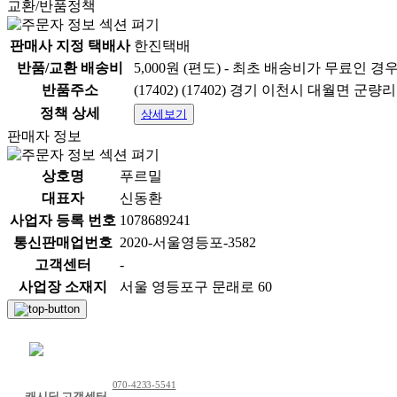
교환/반품정책
판매사 지정 택배사
한진택배
반품/교환 배송비
5,000원 (편도) - 최초 배송비가 무료인 경
반품주소
(17402) (17402) 경기 이천시 대월면 군량리
정책 상세
상세보기
판매자 정보
상호명
푸르밀
대표자
신동환
사업자 등록 번호
1078689241
통신판매업번호
2020-서울영등포-3582
고객센터
-
사업장 소재지
서울 영등포구 문래로 60
채팅 문의하기
070-4233-5541
캐시딜 고객센터