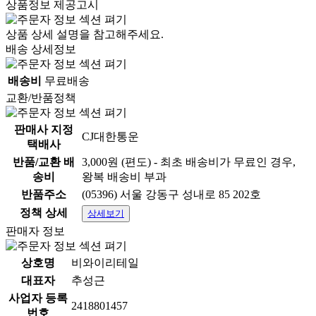
상품정보 제공고시
상품 상세 설명을 참고해주세요.
배송 상세정보
배송비
무료배송
교환/반품정책
판매사 지정
CJ대한통운
택배사
반품/교환 배
3,000원 (편도) - 최초 배송비가 무료인 경우,
송비
왕복 배송비 부과
반품주소
(05396) 서울 강동구 성내로 85 202호
정책 상세
상세보기
판매자 정보
상호명
비와이리테일
대표자
추성근
사업자 등록
2418801457
번호