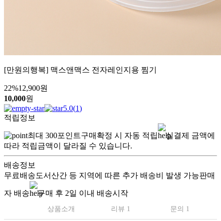
[만원의행복] 맥스앤맥스 전자레인지용 찜기
22
%
12,900
원
10,000
원
5.0
(
1
)
적립정보
최대
300
포인트
구매확정 시 자동 적립
실결제 금액에
따라 적립금액이 달라질 수 있습니다.
배송정보
무료배송
도서산간 등 지역에 따른 추가 배송비 발생 가능
판매
자 배송
구매 후 2일 이내 배송시작
상품소개
리뷰 1
문의 1