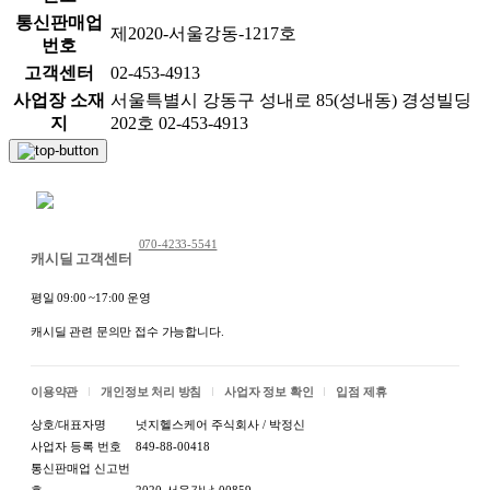
통신판매업
제2020-서울강동-1217호
번호
고객센터
02-453-4913
사업장 소재
서울특별시 강동구 성내로 85(성내동) 경성빌딩
지
202호 02-453-4913
채팅 문의하기
070-4233-5541
캐시딜 고객센터
평일 09:00 ~17:00 운영
캐시딜 관련 문의만 접수 가능합니다.
이용약관
개인정보 처리 방침
사업자 정보 확인
입점 제휴
상호/대표자명
넛지헬스케어 주식회사 / 박정신
사업자 등록 번호
849-88-00418
통신판매업 신고번
호
2020-서울강남-00859