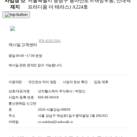
사업장 소
서울특별시 중랑구 용마산로 670(망우동, 신내역
재지
프라디움 더 테라스) A224호
채팅 문의하기
070-4233-5541
캐시딜 고객센터
상품 정보고시
평일 09:00 ~17:00 운영
항목
내용
캐시딜 관련 문의만 접수 가능합니다.
[상세
1.식품등의표시·광고에관한법률에 따른 표
설명
시사항
참조]
이용약관
개인정보 처리 방침
사업자 정보 확인
입점 제휴
상호/대표자명
넛지헬스케어 주식회사 / 박정신
[상세
사업자 등록 번호
849-88-00418
1-1.제품명
설명
통신판매업 신고번
참조]
호
2020-서울강남-00859
주소
서울 강남구 역삼로1길 8 평익빌딩 2층 [06242]
[상세
이메일
cs.cashdeal@cashwalk.io
1-2.식품의 유형
설명
참조]