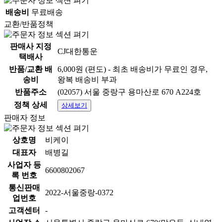
배송비
무료배송
교환/반품정책
판매사 지정
CJ대한통운
택배사
반품/교환 배
6,000원 (편도) - 최초 배송비가 무료인 경우,
송비
왕복 배송비 부과
반품주소
(02057) 서울 중랑구 용마산로 670 A224호
정책 상세
상세보기
판매자 정보
상호명
비케이
대표자
배병길
사업자 등
6600802067
록 번호
통신판매
2022-서울중랑-0372
업번호
고객센터
-