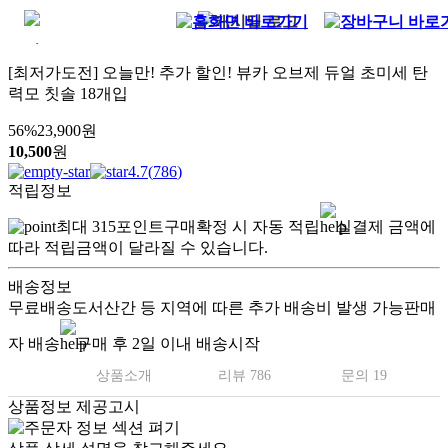
[최저가도전] 오늘만! 추가 할인! 뷰카 오브제 듀얼 초미세 탄
력모 칫솔 18개입
56
%
23,900
원
10,500
원
4.7
(
786
)
적립정보
최대
315
포인트
구매확정 시 자동 적립
실결제 금액에
따라 적립금액이 달라질 수 있습니다.
배송정보
무료배송
도서산간 등 지역에 따른 추가 배송비 발생 가능
판매
자 배송
구매 후 2일 이내 배송시작
상품소개
리뷰 786
문의 19
상품정보 제공고시