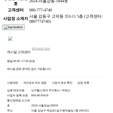
2024-서울강동-1844호
호
고객센터
080-777-4740
서울 강동구 고덕동 353-11 5층 (고객센터:
사업장 소재지
0807774740)
채팅 문의하기
070-4233-5541
캐시딜 고객센터
평일 09:00 ~17:00 운영
캐시딜 관련 문의만 접수 가능합니다.
이용약관
개인정보 처리 방침
사업자 정보 확인
입점 제휴
상호/대표자명
넛지헬스케어 주식회사 / 박정신
사업자 등록 번호
849-88-00418
통신판매업 신고번
호
2020-서울강남-00859
주소
서울 강남구 역삼로1길 8 평익빌딩 2층 [06242]