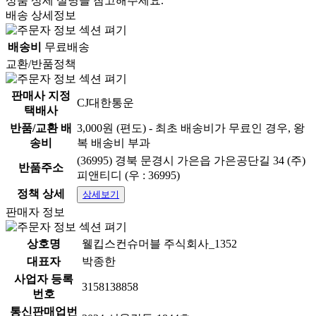
상품 상세 설명을 참고해주세요.
배송 상세정보
배송비
무료배송
교환/반품정책
판매사 지정
CJ대한통운
택배사
반품/교환 배
3,000원 (편도) - 최초 배송비가 무료인 경우, 왕
송비
복 배송비 부과
(36995) 경북 문경시 가은읍 가은공단길 34 (주)
반품주소
피앤티디 (우 : 36995)
정책 상세
상세보기
판매자 정보
상호명
웰킵스컨슈머블 주식회사_1352
대표자
박종한
사업자 등록
3158138858
번호
통신판매업번