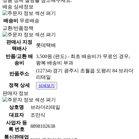
상품 상세 설명을 참고해주세요.
배송 상세정보
배송비
무료배송
교환/반품정책
판매사 지정
롯데택배
택배사
반품/교환 배
3,500원 (편도) - 최초 배송비가 무료인 경우,
송비
왕복 배송비 부과
(12734) 경기 광주시 초월읍 도평리 84 브라더
반품주소
리테일
정책 상세
상세보기
판매자 정보
상호명
브라더리테일
대표자
조만식
사업자 등
8898102638
록 번호
통신판매업