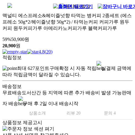
맥널티 에스프레소&헤이즐넛향 타먹는 병커피 2종세트 (에스
프레소 50g*2/헤이즐넛향 50g*2) / 타먹는커피 커피가루 원두
커피 원두커피가루 아메리카노커피가루 블랙커피가루
59
%
50,900
원
20,900
원
4.8
(
20
)
적립정보
최대
627
포인트
구매확정 시 자동 적립
실결제 금액에
따라 적립금액이 달라질 수 있습니다.
배송정보
무료배송
도서산간 등 지역에 따른 추가 배송비 발생 가능
판매
자 배송
구매 후 2일 이내 배송시작
상품소개
리뷰 20
문의 4
상품정보 제공고시