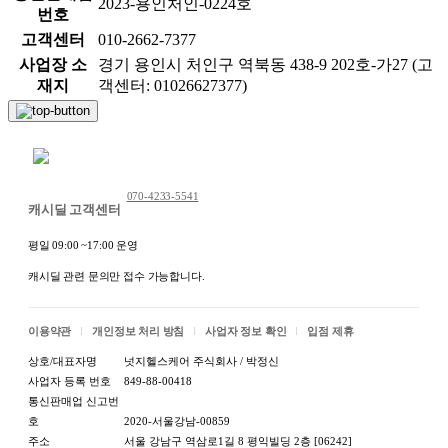
2023-용인처인-0224호
번호
고객센터
010-2662-7377
사업장 소
경기 용인시 처인구 역북동 438-9 202호-가27 (고
재지
객센터: 01026627377)
채팅 문의하기
070-4233-5541
캐시딜 고객센터
평일 09:00 ~17:00 운영
캐시딜 관련 문의만 접수 가능합니다.
이용약관
개인정보 처리 방침
사업자 정보 확인
입점 제휴
상호/대표자명
넛지헬스케어 주식회사 / 박정신
사업자 등록 번호
849-88-00418
통신판매업 신고번
호
2020-서울강남-00859
주소
서울 강남구 역삼로1길 8 평익빌딩 2층 [06242]