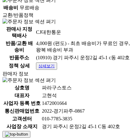
배송비
무료배송
교환/반품정책
판매사 지정
CJ대한통운
택배사
반품/교환 배
4,000원 (편도) - 최초 배송비가 무료인 경우,
송비
왕복 배송비 부과
반품주소
(10910) 경기 파주시 운정2길 45-1 c동 402호
정책 상세
상세보기
판매자 정보
상호명
파라구스토스
대표자
고현석
사업자 등록 번호
1472001664
통신판매업번호
2022-경기파주-0867
고객센터
010-7785-3835
사업장 소재지
경기 파주시 운정2길 45-1 C동 402호