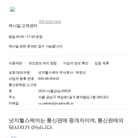
채팅 문의하기
070-4233-5541
캐시딜 고객센터
평일 09:00 ~17:00 운영
-
누들쌀국수(MF 250g)
상품
[
1개
]
캐시딜 관련 문의만 접수 가능합니다.
단위로 판매하는 상품입니다
-
이용약관
개인정보 처리 방침
사업자 정보 확인
입점 제휴
상호/대표자명
넛지헬스케어 주식회사 / 박정신
사업자 등록 번호
849-88-00418
통신판매업 신고번
호
2020-서울강남-00859
주소
서울 강남구 역삼로1길 8 평익빌딩 2층 [06242]
이메일
cs.cashdeal@cashwalk.io
넛지헬스케어는 통신판매 중개자이며, 통신판매의 
당사자가 아닙니다.

상품, 상품정보, 거래에 관한 의무와 책임은 판매자에