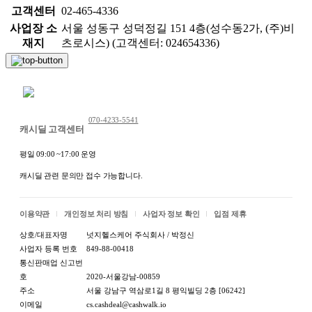
고객센터
02-465-4336
사업장 소
서울 성동구 성덕정길 151 4층(성수동2가, (주)비
재지
츠로시스) (고객센터: 024654336)
채팅 문의하기
070-4233-5541
캐시딜 고객센터
평일 09:00 ~17:00 운영
캐시딜 관련 문의만 접수 가능합니다.
이용약관
개인정보 처리 방침
사업자 정보 확인
입점 제휴
상호/대표자명
넛지헬스케어 주식회사 / 박정신
사업자 등록 번호
849-88-00418
통신판매업 신고번
호
2020-서울강남-00859
주소
서울 강남구 역삼로1길 8 평익빌딩 2층 [06242]
이메일
cs.cashdeal@cashwalk.io