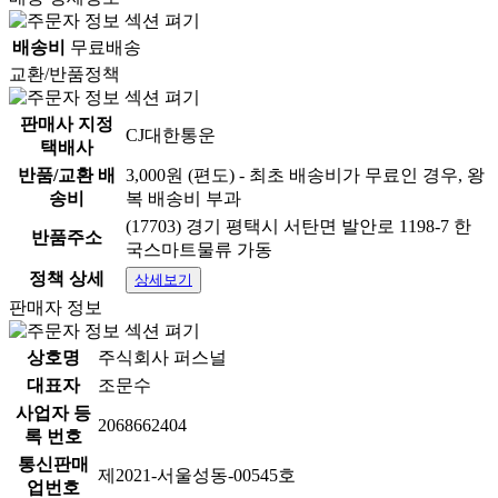
배송비
무료배송
교환/반품정책
판매사 지정
CJ대한통운
택배사
반품/교환 배
3,000원 (편도) - 최초 배송비가 무료인 경우, 왕
송비
복 배송비 부과
(17703) 경기 평택시 서탄면 발안로 1198-7 한
반품주소
국스마트물류 가동
정책 상세
상세보기
판매자 정보
상호명
주식회사 퍼스널
대표자
조문수
사업자 등
2068662404
록 번호
통신판매
제2021-서울성동-00545호
업번호