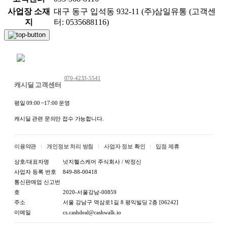
사업장 소재
대구 동구 입석동 932-11 (주)삼일유통 (고객센
지
터: 0535688116)
채팅 문의하기
070-4233-5541
상품 정보고시
캐시딜 고객센터
평일 09:00 ~17:00 운영
항목
내용
캐시딜 관련 문의만 접수 가능합니다.
1.식품등의표시·광고에
관한법률에 따른 표시사
[상세설명참조]
항
이용약관
개인정보 처리 방침
사업자 정보 확인
입점 제휴
상호/대표자명
넛지헬스케어 주식회사 / 박정신
제품명:상품 상세설명 참
1-1.제품명
사업자 등록 번호
849-88-00418
조
통신판매업 신고번
호
2020-서울강남-00859
식품의 유형:상품 상세설
1-2.식품의 유형
주소
서울 강남구 역삼로1길 8 평익빌딩 2층 [06242]
명 참조
이메일
cs.cashdeal@cashwalk.io
생산자:상품 상세설명 참