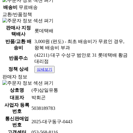
배송비
무료배송
교환/반품정책
판매사 지정
롯데택배
택배사
반품/교환 배
3,000원 (편도) - 최초 배송비가 무료인 경우,
송비
왕복 배송비 부과
(42211) 대구 수성구 범안로 31 롯데택배 황금
반품주소
대리점
정책 상세
상세보기
판매자 정보
상호명
(주)삼일유통
대표자
박회곤
사업자 등록
5038189783
번호
통신판매업
2025-대구동구-0443
번호
고객센터
053-568-8116