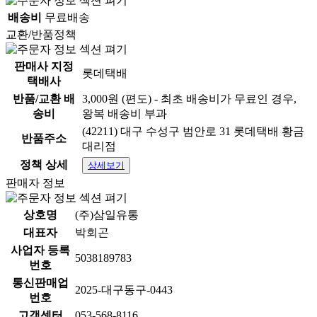
배송비
무료배송
교환/반품정책
판매사 지정
롯데택배
택배사
반품/교환 배
3,000원 (편도) - 최초 배송비가 무료인 경우,
송비
왕복 배송비 부과
(42211) 대구 수성구 범안로 31 롯데택배 황금
반품주소
대리점
정책 상세
상세보기
판매자 정보
상호명
(주)삼일유통
대표자
박회곤
사업자 등록
5038189783
번호
통신판매업
2025-대구동구-0443
번호
고객센터
053-568-8116