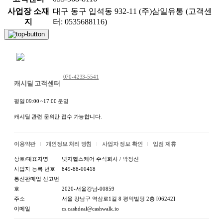
사업장 소재
대구 동구 입석동 932-11 (주)삼일유통 (고객센
지
터: 0535688116)
채팅 문의하기
070-4233-5541
캐시딜 고객센터
평일 09:00 ~17:00 운영
캐시딜 관련 문의만 접수 가능합니다.
이용약관
개인정보 처리 방침
사업자 정보 확인
입점 제휴
상호/대표자명
넛지헬스케어 주식회사 / 박정신
사업자 등록 번호
849-88-00418
통신판매업 신고번
호
2020-서울강남-00859
주소
서울 강남구 역삼로1길 8 평익빌딩 2층 [06242]
이메일
cs.cashdeal@cashwalk.io