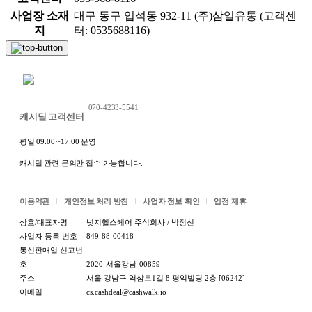
사업장 소재
대구 동구 입석동 932-11 (주)삼일유통 (고객센
지
터: 0535688116)
채팅 문의하기
070-4233-5541
캐시딜 고객센터
평일 09:00 ~17:00 운영
캐시딜 관련 문의만 접수 가능합니다.
이용약관
개인정보 처리 방침
사업자 정보 확인
입점 제휴
상호/대표자명
넛지헬스케어 주식회사 / 박정신
사업자 등록 번호
849-88-00418
통신판매업 신고번
호
2020-서울강남-00859
상품 정보고시
주소
서울 강남구 역삼로1길 8 평익빌딩 2층 [06242]
이메일
cs.cashdeal@cashwalk.io
항목
내용