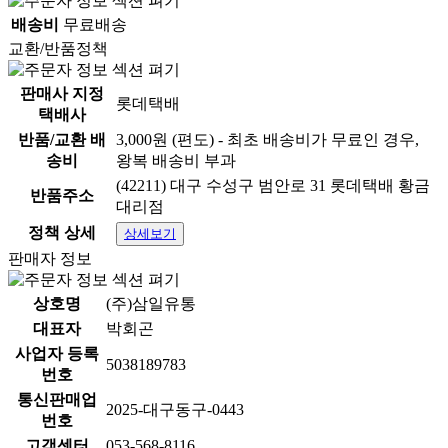
배송비
무료배송
교환/반품정책
판매사 지정
롯데택배
택배사
반품/교환 배
3,000원 (편도) - 최초 배송비가 무료인 경우,
송비
왕복 배송비 부과
(42211) 대구 수성구 범안로 31 롯데택배 황금
반품주소
대리점
정책 상세
상세보기
판매자 정보
상호명
(주)삼일유통
대표자
박회곤
사업자 등록
5038189783
번호
통신판매업
2025-대구동구-0443
번호
고객센터
053-568-8116