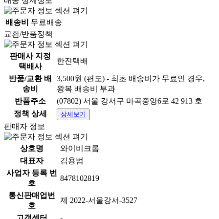
배송 상세정보
배송비
무료배송
교환/반품정책
판매사 지정
한진택배
택배사
반품/교환 배
3,500원 (편도) - 최초 배송비가 무료인 경우,
송비
왕복 배송비 부과
반품주소
(07802) 서울 강서구 마곡중앙6로 42 913 호
정책 상세
상세보기
판매자 정보
상호명
와이비크롬
대표자
김용범
사업자 등록 번
8478102819
호
통신판매업번
제 2022-서울강서-3527
호
고객센터
-