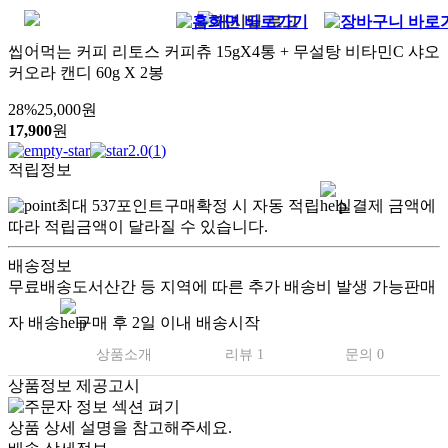
씹어먹는 커피 리토스 커피츄 15gX4통 + 무설탕 비타민C 샤오
커오라 캔디 60g X 2봉
28
%
25,000
원
17,900
원
2.0
(
1
)
적립정보
최대
537
포인트
구매확정 시 자동 적립
실결제 금액에
따라 적립금액이 달라질 수 있습니다.
배송정보
무료배송
도서산간 등 지역에 따른 추가 배송비 발생 가능
판매
자 배송
구매 후 2일 이내 배송시작
상품소개
리뷰 1
문의 0
상품정보 제공고시
상품 상세 설명을 참고해주세요.