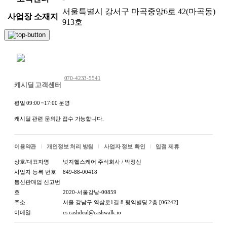
서울특별시 강서구 마곡중앙6로 42(마곡동)
사업장 소재지
913호
채팅 문의하기
070-4233-5541
캐시딜 고객센터
평일 09:00 ~17:00 운영
캐시딜 관련 문의만 접수 가능합니다.
이용약관
개인정보 처리 방침
사업자 정보 확인
입점 제휴
상호/대표자명
넛지헬스케어 주식회사 / 박정신
사업자 등록 번호
849-88-00418
통신판매업 신고번
호
2020-서울강남-00859
주소
서울 강남구 역삼로1길 8 평익빌딩 2층 [06242]
이메일
cs.cashdeal@cashwalk.io