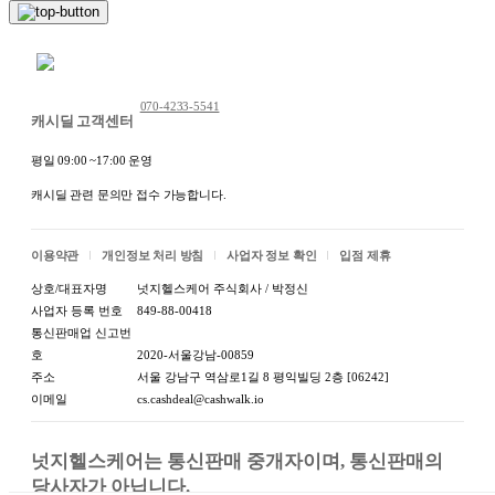
채팅 문의하기
070-4233-5541
캐시딜 고객센터
평일 09:00 ~17:00 운영
캐시딜 관련 문의만 접수 가능합니다.
이용약관
개인정보 처리 방침
사업자 정보 확인
입점 제휴
상호/대표자명
넛지헬스케어 주식회사 / 박정신
사업자 등록 번호
849-88-00418
통신판매업 신고번
호
2020-서울강남-00859
주소
서울 강남구 역삼로1길 8 평익빌딩 2층 [06242]
이메일
cs.cashdeal@cashwalk.io
넛지헬스케어는 통신판매 중개자이며, 통신판매의 
당사자가 아닙니다.
