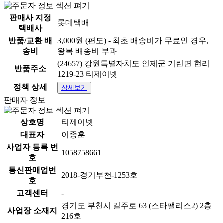
판매사 지정
롯데택배
택배사
반품/교환 배
3,000원 (편도) - 최초 배송비가 무료인 경우,
송비
왕복 배송비 부과
(24657) 강원특별자치도 인제군 기린면 현리
반품주소
1219-23 티제이넷
정책 상세
상세보기
판매자 정보
상호명
티제이넷
대표자
이종훈
사업자 등록 번
1058758661
호
통신판매업번
2018-경기부천-1253호
호
고객센터
-
경기도 부천시 길주로 63 (스타팰리스2) 2층
사업장 소재지
216호