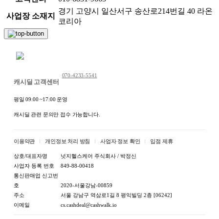
경기 고양시 일산서구 송산로214번길 40 라온
사업장 소재지
코리아
채팅 문의하기
070-4233-5541
캐시딜 고객센터
평일 09:00 ~17:00 운영
캐시딜 관련 문의만 접수 가능합니다.
이용약관
개인정보 처리 방침
사업자 정보 확인
입점 제휴
상호/대표자명
넛지헬스케어 주식회사 / 박정신
사업자 등록 번호
849-88-00418
통신판매업 신고번
호
2020-서울강남-00859
주소
서울 강남구 역삼로1길 8 평익빌딩 2층 [06242]
이메일
cs.cashdeal@cashwalk.io