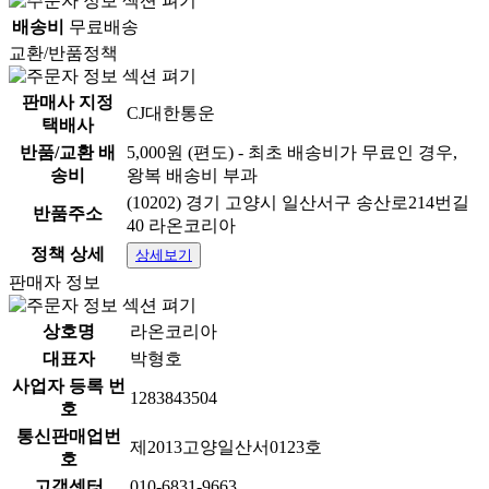
배송비
무료배송
교환/반품정책
판매사 지정
CJ대한통운
택배사
반품/교환 배
5,000원 (편도) - 최초 배송비가 무료인 경우,
송비
왕복 배송비 부과
(10202) 경기 고양시 일산서구 송산로214번길
반품주소
40 라온코리아
정책 상세
상세보기
판매자 정보
상호명
라온코리아
대표자
박형호
사업자 등록 번
1283843504
호
통신판매업번
제2013고양일산서0123호
호
고객센터
010-6831-9663