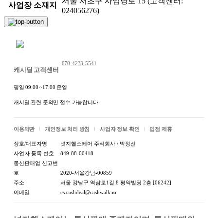
서울 서초구 사임당로 15 (고객센터:
사업장 소재지
024056276)
채팅 문의하기
070-4233-5541
캐시딜 고객센터
평일 09:00 ~17:00 운영
캐시딜 관련 문의만 접수 가능합니다.
이용약관
개인정보 처리 방침
사업자 정보 확인
입점 제휴
상호/대표자명
넛지헬스케어 주식회사 / 박정신
사업자 등록 번호
849-88-00418
통신판매업 신고번
호
2020-서울강남-00859
주소
서울 강남구 역삼로1길 8 평익빌딩 2층 [06242]
이메일
cs.cashdeal@cashwalk.io