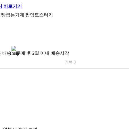
터 빵굽는기계 팝업토스터기
 배송
구매 후 2일 이내 배송시작
리뷰 0