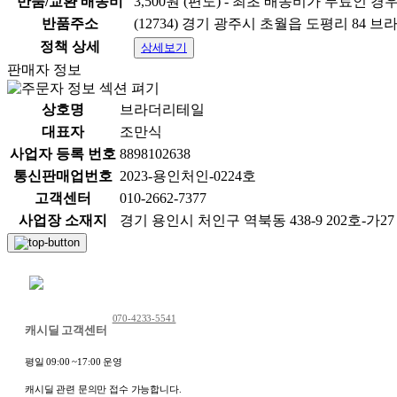
반품/교환 배송비
3,500원 (편도) - 최초 배송비가 무료인 경
반품주소
(12734) 경기 광주시 초월읍 도평리 84 
정책 상세
상세보기
판매자 정보
상호명
브라더리테일
대표자
조만식
사업자 등록 번호
8898102638
통신판매업번호
2023-용인처인-0224호
고객센터
010-2662-7377
사업장 소재지
경기 용인시 처인구 역북동 438-9 202호-가27 (
채팅 문의하기
070-4233-5541
캐시딜 고객센터
평일 09:00 ~17:00 운영
캐시딜 관련 문의만 접수 가능합니다.