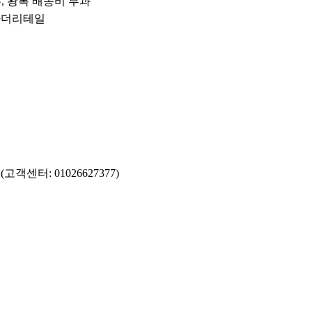
우, 왕복 배송비 부과
브라더리테일
고객센터: 01026627377)