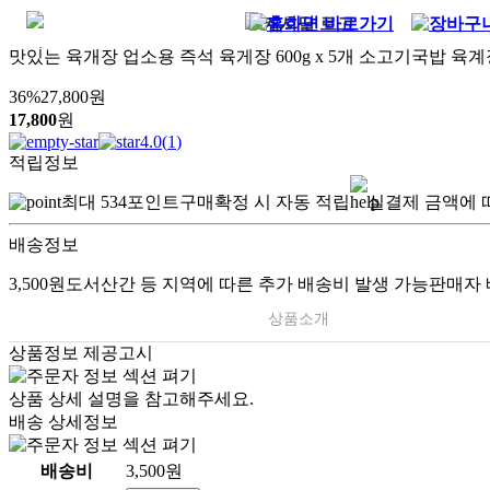
맛있는 육개장 업소용 즉석 육게장 600g x 5개 소고기국밥 육
36
%
27,800
원
17,800
원
4.0
(
1
)
적립정보
최대
534
포인트
구매확정 시 자동 적립
실결제 금액에 
배송정보
3,500원
도서산간 등 지역에 따른 추가 배송비 발생 가능
판매자 
상품소개
상품정보 제공고시
상품 상세 설명을 참고해주세요.
배송 상세정보
배송비
3,500원