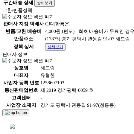
구간배송 상세
상세보기
교환/반품정책
판매사 지정 택배사
CJ대한통운
반품/교환 배송비
4,000원 (편도) - 최초 배송비가 무료인 경
반품주소
(17875) 경기 평택시 관동길 91-97 해드림
정책 상세
상세보기
판매자 정보
상호명
해드림
대표자
유형찬
사업자 등록 번호
1258607193
통신판매업번호
제 2019-경기평택-0059 호
고객센터
-
사업장 소재지
경기도 평택시 관동길 91-97(청룡동)
채팅 문의하기