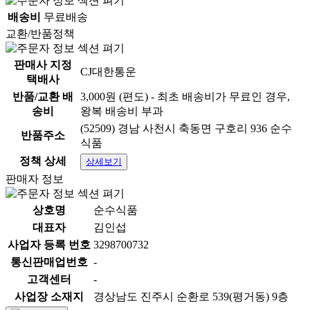
배송비
무료배송
교환/반품정책
판매사 지정
CJ대한통운
택배사
반품/교환 배
3,000원 (편도) - 최초 배송비가 무료인 경우,
송비
왕복 배송비 부과
(52509) 경남 사천시 축동면 구호리 936 순수
반품주소
식품
정책 상세
상세보기
판매자 정보
상호명
순수식품
대표자
김인섭
사업자 등록 번호
3298700732
통신판매업번호
-
고객센터
-
사업장 소재지
경상남도 진주시 순환로 539(평거동) 9층