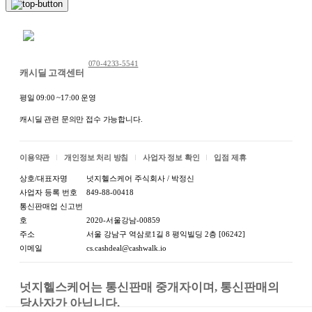
채팅 문의하기
070-4233-5541
캐시딜 고객센터
평일 09:00 ~17:00 운영
캐시딜 관련 문의만 접수 가능합니다.
이용약관
개인정보 처리 방침
사업자 정보 확인
입점 제휴
상호/대표자명
넛지헬스케어 주식회사 / 박정신
사업자 등록 번호
849-88-00418
통신판매업 신고번
호
2020-서울강남-00859
주소
서울 강남구 역삼로1길 8 평익빌딩 2층 [06242]
이메일
cs.cashdeal@cashwalk.io
넛지헬스케어는 통신판매 중개자이며, 통신판매의 
당사자가 아닙니다.
