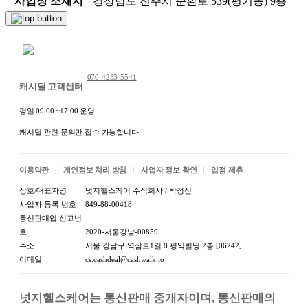
사업장 소재지
경상남도 진주시 순환로 539(평거동) 9층
채팅 문의하기
070-4233-5541
캐시딜 고객센터
평일 09:00 ~17:00 운영
캐시딜 관련 문의만 접수 가능합니다.
이용약관
개인정보 처리 방침
사업자 정보 확인
입점 제휴
상호/대표자명
넛지헬스케어 주식회사 / 박정신
사업자 등록 번호
849-88-00418
통신판매업 신고번
호
2020-서울강남-00859
주소
서울 강남구 역삼로1길 8 평익빌딩 2층 [06242]
이메일
cs.cashdeal@cashwalk.io
넛지헬스케어는 통신판매 중개자이며, 통신판매의 