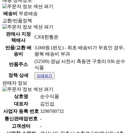
배송 상세정보
배송비
무료배송
교환/반품정책
판매사 지정
CJ대한통운
택배사
반품/교환 배
3,000원 (편도) - 최초 배송비가 무료인 경우,
송비
왕복 배송비 부과
(52509) 경남 사천시 축동면 구호리 936 순수
반품주소
식품
정책 상세
상세보기
판매자 정보
상호명
순수식품
대표자
김인섭
사업자 등록 번호
3298700732
통신판매업번호
-
고객센터
-