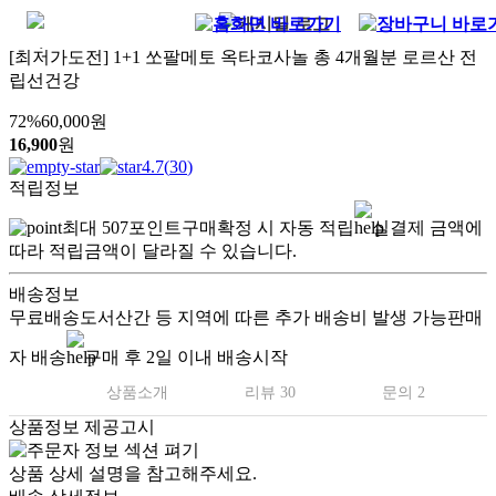
[최저가도전] 1+1 쏘팔메토 옥타코사놀 총 4개월분 로르산 전
립선건강
72
%
60,000
원
16,900
원
4.7
(
30
)
적립정보
최대
507
포인트
구매확정 시 자동 적립
실결제 금액에
따라 적립금액이 달라질 수 있습니다.
배송정보
무료배송
도서산간 등 지역에 따른 추가 배송비 발생 가능
판매
자 배송
구매 후 2일 이내 배송시작
상품소개
리뷰 30
문의 2
상품정보 제공고시
상품 상세 설명을 참고해주세요.