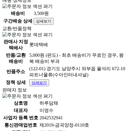
배송 상세정보
배송비
3,500원
구간배송 상세
상세보기
교환/반품정책
판매사 지정
롯데택배
택배사
반품/교환
5,000원 (편도) - 최초 배송비가 무료인 경우, 왕
배송비
복 배송비 부과
(122-01) 경기도 남양주시 와부읍 율석리 672-10
반품주소
파트너물류(수아인터내셔널)
정책 상세
상세보기
판매자 정보
상호명
하루담채
대표자
이영수
사업자 등록 번호
2042532941
통신판매업번호
제2019-금곡양정-0110호