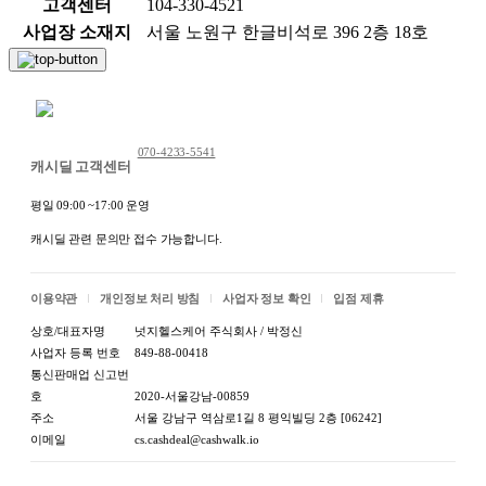
고객센터
104-330-4521
사업장 소재지
서울 노원구 한글비석로 396 2층 18호
채팅 문의하기
070-4233-5541
캐시딜 고객센터
평일 09:00 ~17:00 운영
캐시딜 관련 문의만 접수 가능합니다.
이용약관
개인정보 처리 방침
사업자 정보 확인
입점 제휴
상호/대표자명
넛지헬스케어 주식회사 / 박정신
사업자 등록 번호
849-88-00418
통신판매업 신고번
호
2020-서울강남-00859
주소
서울 강남구 역삼로1길 8 평익빌딩 2층 [06242]
이메일
cs.cashdeal@cashwalk.io