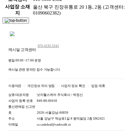
사업장 소재
울산 북구 진장유통로 20 1동, 2동 (고객센터:
지
01090602382)
채팅 문의하기
070-4233-5541
캐시딜 고객센터
평일 09:00 ~17:00 운영
캐시딜 관련 문의만 접수 가능합니다.
이용약관
개인정보 처리 방침
사업자 정보 확인
입점 제휴
상호/대표자명
넛지헬스케어 주식회사 / 박정신
사업자 등록 번호
849-88-00418
통신판매업 신고번
호
2020-서울강남-00859
주소
서울 강남구 역삼로1길 8 평익빌딩 2층 [06242]
이메일
cs.cashdeal@cashwalk.io