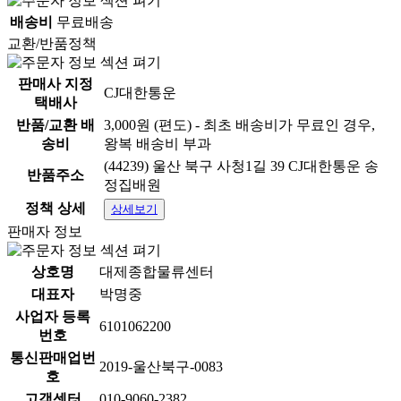
배송비
무료배송
교환/반품정책
판매사 지정
CJ대한통운
택배사
반품/교환 배
3,000원 (편도) - 최초 배송비가 무료인 경우,
송비
왕복 배송비 부과
(44239) 울산 북구 사청1길 39 CJ대한통운 송
반품주소
정집배원
정책 상세
상세보기
판매자 정보
상호명
대제종합물류센터
대표자
박명중
사업자 등록
6101062200
번호
통신판매업번
2019-울산북구-0083
호
고객센터
010-9060-2382