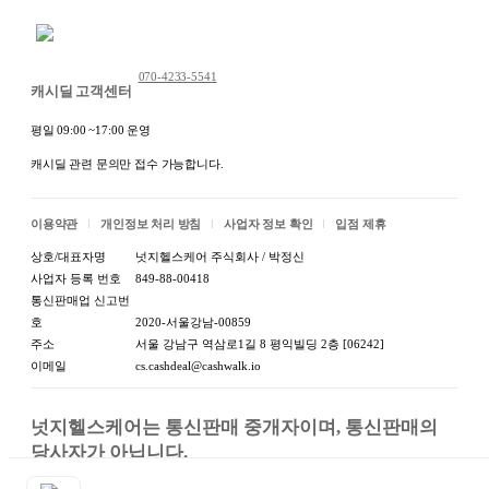
채팅 문의하기
070-4233-5541
캐시딜 고객센터
평일 09:00 ~17:00 운영
-
냉동과일(3종혼합 망고+파파야+용
캐시딜 관련 문의만 접수 가능합니다.
과 1K)
상품
[
1개
]
단위로 판매하는
상품입니다
-
이용약관
개인정보 처리 방침
사업자 정보 확인
입점 제휴
상호/대표자명
넛지헬스케어 주식회사 / 박정신
사업자 등록 번호
849-88-00418
통신판매업 신고번
호
2020-서울강남-00859
주소
서울 강남구 역삼로1길 8 평익빌딩 2층 [06242]
이메일
cs.cashdeal@cashwalk.io
넛지헬스케어는 통신판매 중개자이며, 통신판매의 
당사자가 아닙니다.

상품, 상품정보, 거래에 관한 의무와 책임은 판매자에