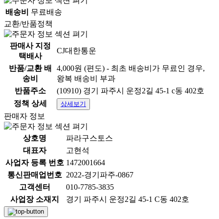
배송비
무료배송
교환/반품정책
판매사 지정
CJ대한통운
택배사
반품/교환 배
4,000원 (편도) - 최초 배송비가 무료인 경우,
송비
왕복 배송비 부과
반품주소
(10910) 경기 파주시 운정2길 45-1 c동 402호
정책 상세
상세보기
판매자 정보
상호명
파라구스토스
대표자
고현석
사업자 등록 번호
1472001664
통신판매업번호
2022-경기파주-0867
고객센터
010-7785-3835
사업장 소재지
경기 파주시 운정2길 45-1 C동 402호