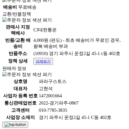
배송비
무료배송
교환/반품정책
판매사 지정
CJ대한통운
택배사
반품/교환 배
4,000원 (편도) - 최초 배송비가 무료인 경우,
송비
왕복 배송비 부과
본 제품을 구매하시면 원활한 배송을 위해 꼭 필요한 고객님의 개인정보를
반품주소
(10910) 경기 파주시 운정2길 45-1 c동 402호
(성함, 주소, 전화번호 등) 택배사 및 제 3업체에서 이용하는 것에 동의하시
는 것으로 간주됩니다.
정책 상세
상세보기
개인정보는 배송 외의 용도로는 절대 사용되지 않으니 안심하시기 바랍니
판매자 정보
다. 안전하게 배송해 드리겠습니다.
상호명
파라구스토스
상품 정보고시
대표자
고현석
사업자 등록 번호
1472001664
항목
내용
통신판매업번호
2022-경기파주-0867
품명:부기감소 눈찜질 안대
고객센터
010-7785-3835
품명 및 모델명
찜질팩 포함 냉찜질 온찜질 /
사업장 소재지
경기 파주시 운정2길 45-1 C동 402호
모델명:상세정보별도표시