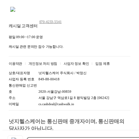
법에 의한 인증·허가
법에 의한 인증·허가 등을 받
등을 받았음을 확인할
았음을 확인할 수 있는 경우
채팅 문의하기
수 있는 경우 그에 대
그에 대한 사항:상세정보별
한 사항
070-4233-5541
도표시
캐시딜 고객센터
제조국 또는 원산지:상세정
제조국
평일 09:00 ~17:00 운영
보별도표시
캐시딜 관련 문의만 접수 가능합니다.
제조자:중국 OEM / 수입자:
제조자/수입처
중국 OEM
이용약관
개인정보 처리 방침
사업자 정보 확인
입점 제휴
A/S 책임자와 전화번
A/S 책임자와 전화번호 또는
상호/대표자명
넛지헬스케어 주식회사 / 박정신
호 또는 소비자 상담
소비자상담 관련 전화번호:
사업자 등록 번호
849-88-00418
관련 전화번호
판매자연락처참조
통신판매업 신고번
호
2020-서울강남-00859
주소
서울 강남구 역삼로1길 8 평익빌딩 2층 [06242]
이메일
cs.cashdeal@cashwalk.io
넛지헬스케어는 통신판매 중개자이며, 통신판매의 
당사자가 아닙니다.

상품, 상품정보, 거래에 관한 의무와 책임은 판매자에