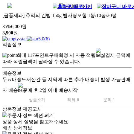
[금풍제과] 추억의 건빵 150g 별사탕포함 1봉/10봉/20봉
35
%
6,000
원
3,900
원
5.0
(
6
)
적립정보
최대
117
포인트
구매확정 시 자동 적립
실결제 금액에
따라 적립금액이 달라질 수 있습니다.
배송정보
무료배송
도서산간 등 지역에 따른 추가 배송비 발생 가능
판매
자 배송
구매 후 2일 이내 배송시작
상품소개
리뷰 6
문의 1
상품정보 제공고시
.
상품 상세 설명을 참고해주세요.
배송 상세정보