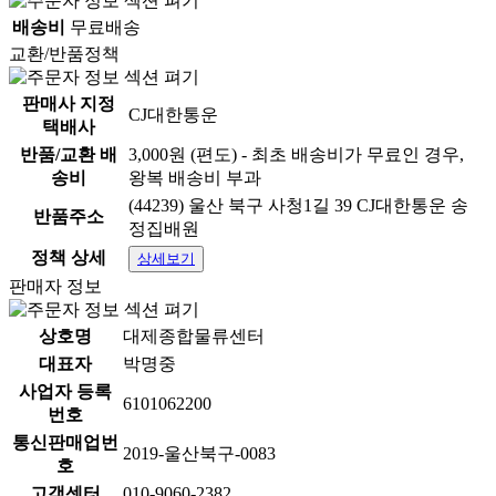
배송비
무료배송
교환/반품정책
판매사 지정
CJ대한통운
택배사
반품/교환 배
3,000원 (편도) - 최초 배송비가 무료인 경우,
송비
왕복 배송비 부과
(44239) 울산 북구 사청1길 39 CJ대한통운 송
반품주소
정집배원
정책 상세
상세보기
판매자 정보
상호명
대제종합물류센터
대표자
박명중
사업자 등록
6101062200
번호
통신판매업번
2019-울산북구-0083
호
고객센터
010-9060-2382