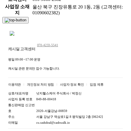
사업장 소재
울산 북구 진장유통로 20 1동, 2동 (고객센터:
지
01090602382)
채팅 문의하기
070-4233-5541
캐시딜 고객센터
평일 09:00 ~17:00 운영
캐시딜 관련 문의만 접수 가능합니다.
이용약관
개인정보 처리 방침
사업자 정보 확인
입점 제휴
상호/대표자명
넛지헬스케어 주식회사 / 박정신
사업자 등록 번호
849-88-00418
통신판매업 신고번
호
2020-서울강남-00859
주소
서울 강남구 역삼로1길 8 평익빌딩 2층 [06242]
이메일
cs.cashdeal@cashwalk.io