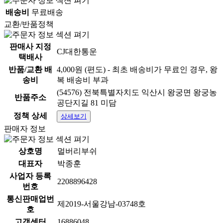
배송비
무료배송
교환/반품정책
판매사 지정
CJ대한통운
택배사
반품/교환 배
4,000원 (편도) - 최초 배송비가 무료인 경우, 왕
송비
복 배송비 부과
(54576) 전북특별자치도 익산시 왕궁면 왕궁농
반품주소
공단지길 81 미담
정책 상세
상세보기
판매자 정보
상호명
멀버리부쉬
대표자
박종훈
사업자 등록
2208896428
번호
통신판매업번
제2019-서울강남-03748호
호
고객센터
16886048