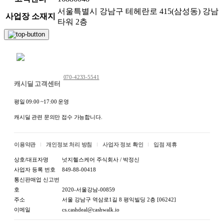
서울특별시 강남구 테헤란로 415(삼성동) 강남
사업장 소재지
타워 2층
채팅 문의하기
070-4233-5541
캐시딜 고객센터
평일 09:00 ~17:00 운영
캐시딜 관련 문의만 접수 가능합니다.
이용약관
개인정보 처리 방침
사업자 정보 확인
입점 제휴
상호/대표자명
넛지헬스케어 주식회사 / 박정신
사업자 등록 번호
849-88-00418
통신판매업 신고번
호
2020-서울강남-00859
주소
서울 강남구 역삼로1길 8 평익빌딩 2층 [06242]
이메일
cs.cashdeal@cashwalk.io