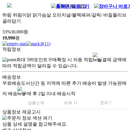
하림 하림이닭 닭가슴살 오리지널/블랙페퍼/갈릭/ 바질올리브
골라담기
33
%
30,000
원
19,990
원
4.8
(
11
)
적립정보
최대
599
포인트
구매확정 시 자동 적립
실결제 금액에
따라 적립금액이 달라질 수 있습니다.
배송정보
무료배송
도서산간 등 지역에 따른 추가 배송비 발생 가능
판매
자 배송
구매 후 2일 이내 배송시작
상품소개
리뷰 11
문의 7
상품정보 제공고시
상품 상세 설명을 참고해주세요.