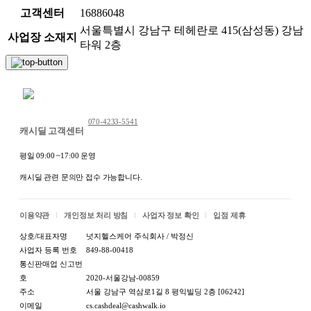
고객센터
16886048
서울특별시 강남구 테헤란로 415(삼성동) 강남
사업장 소재지
타워 2층
채팅 문의하기
070-4233-5541
캐시딜 고객센터
평일 09:00 ~17:00 운영
캐시딜 관련 문의만 접수 가능합니다.
이용약관
개인정보 처리 방침
사업자 정보 확인
입점 제휴
상호/대표자명
넛지헬스케어 주식회사 / 박정신
사업자 등록 번호
849-88-00418
통신판매업 신고번
호
2020-서울강남-00859
주소
서울 강남구 역삼로1길 8 평익빌딩 2층 [06242]
이메일
cs.cashdeal@cashwalk.io