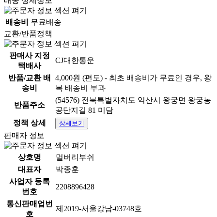
배송 상세정보
배송비
무료배송
교환/반품정책
판매사 지정
CJ대한통운
택배사
반품/교환 배
4,000원 (편도) - 최초 배송비가 무료인 경우, 왕
송비
복 배송비 부과
(54576) 전북특별자치도 익산시 왕궁면 왕궁농
반품주소
공단지길 81 미담
정책 상세
상세보기
판매자 정보
상호명
멀버리부쉬
대표자
박종훈
사업자 등록
2208896428
번호
통신판매업번
제2019-서울강남-03748호
호