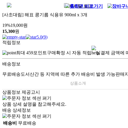
[사조대림] 해표 콩기름 식용유 900ml x 3개
19
%
19,000
원
15,300
원
5.0
(
9
)
적립정보
최대
459
포인트
구매확정 시 자동 적립
실결제 금액에 
배송정보
무료배송
도서산간 등 지역에 따른 추가 배송비 발생 가능
판매자
상품소개
상품정보 제공고시
상품 상세 설명을 참고해주세요.
배송 상세정보
배송비
무료배송