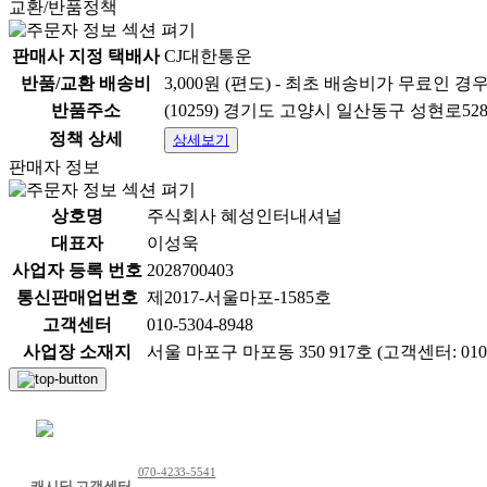
교환/반품정책
판매사 지정 택배사
CJ대한통운
반품/교환 배송비
3,000원 (편도) - 최초 배송비가 무료인 경
반품주소
(10259) 경기도 고양시 일산동구 성현로52
정책 상세
상세보기
판매자 정보
상호명
주식회사 혜성인터내셔널
대표자
이성욱
사업자 등록 번호
2028700403
통신판매업번호
제2017-서울마포-1585호
고객센터
010-5304-8948
사업장 소재지
서울 마포구 마포동 350 917호 (고객센터: 0105
채팅 문의하기
070-4233-5541
캐시딜 고객센터