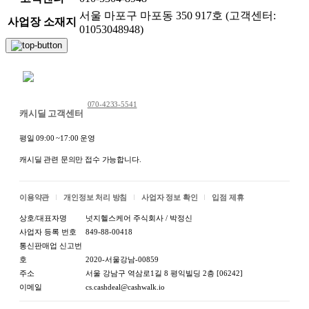
서울 마포구 마포동 350 917호 (고객센터:
사업장 소재지
01053048948)
채팅 문의하기
070-4233-5541
캐시딜 고객센터
평일 09:00 ~17:00 운영
캐시딜 관련 문의만 접수 가능합니다.
이용약관
개인정보 처리 방침
사업자 정보 확인
입점 제휴
상호/대표자명
넛지헬스케어 주식회사 / 박정신
사업자 등록 번호
849-88-00418
통신판매업 신고번
호
2020-서울강남-00859
주소
서울 강남구 역삼로1길 8 평익빌딩 2층 [06242]
이메일
cs.cashdeal@cashwalk.io