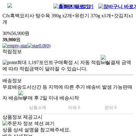
CJx흑백요리사 탕수육 390g x2개+유린기 370g x1개+갓김치x1
개
30
%
56,900
원
39,900
원
0.0
(
0
)
적립정보
최대
1,197
포인트
구매확정 시 자동 적립
실결제 금액
에 따라 적립금액이 달라질 수 있습니다.
배송정보
무료배송
도서산간 등 지역에 따른 추가 배송비 발생 가능
판매
자 배송
구매 후 2일 이내 배송시작
상품소개
리뷰 0
문의 0
상품정보 제공고시
상품 상세 설명을 참고해주세요.