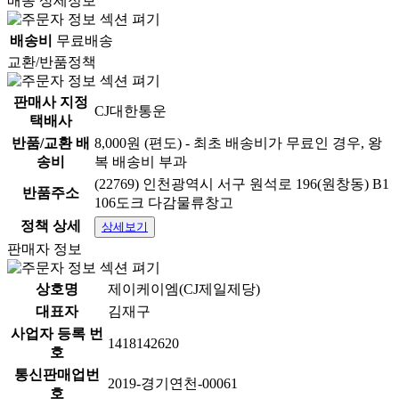
배송 상세정보
배송비
무료배송
교환/반품정책
판매사 지정
CJ대한통운
택배사
반품/교환 배
8,000원 (편도) - 최초 배송비가 무료인 경우, 왕
송비
복 배송비 부과
(22769) 인천광역시 서구 원석로 196(원창동) B1
반품주소
106도크 다감물류창고
정책 상세
상세보기
판매자 정보
상호명
제이케이엠(CJ제일제당)
대표자
김재구
사업자 등록 번
1418142620
호
통신판매업번
2019-경기연천-00061
호