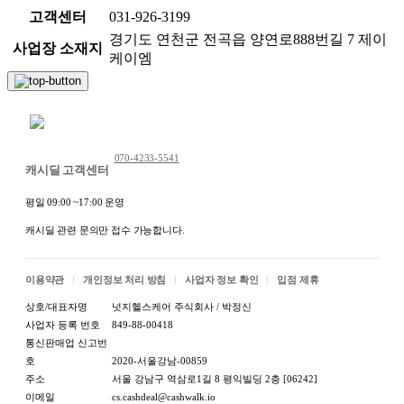
고객센터
031-926-3199
경기도 연천군 전곡읍 양연로888번길 7 제이
사업장 소재지
케이엠
채팅 문의하기
070-4233-5541
캐시딜 고객센터
평일 09:00 ~17:00 운영
캐시딜 관련 문의만 접수 가능합니다.
이용약관
개인정보 처리 방침
사업자 정보 확인
입점 제휴
상호/대표자명
넛지헬스케어 주식회사 / 박정신
사업자 등록 번호
849-88-00418
통신판매업 신고번
호
2020-서울강남-00859
주소
서울 강남구 역삼로1길 8 평익빌딩 2층 [06242]
이메일
cs.cashdeal@cashwalk.io