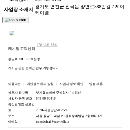
경기도 연천군 전곡읍 양연로888번길 7 제이
사업장 소재지
케이엠
채팅 문의하기
070-4233-5541
캐시딜 고객센터
평일 09:00 ~17:00 운영
캐시딜 관련 문의만 접수 가능합니다.
이용약관
개인정보 처리 방침
사업자 정보 확인
입점 제휴
상호/대표자명
넛지헬스케어 주식회사 / 박정신
사업자 등록 번호
849-88-00418
통신판매업 신고번
호
2020-서울강남-00859
주소
서울 강남구 역삼로1길 8 평익빌딩 2층 [06242]
이메일
cs.cashdeal@cashwalk.io