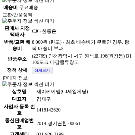
배송비
무료배송
교환/반품정책
판매사 지정
CJ대한통운
택배사
반품/교환 배
8,000원 (편도) - 최초 배송비가 무료인 경우, 왕
송비
복 배송비 부과
(22769) 인천광역시 서구 원석로 196(원창동) B1
반품주소
106도크 다감물류창고
정책 상세
상세보기
판매자 정보
상호명
제이케이엠(CJ제일제당)
대표자
김재구
사업자 등록 번
1418142620
호
통신판매업번
2019-경기연천-00061
호
고객센터
031-926-3199