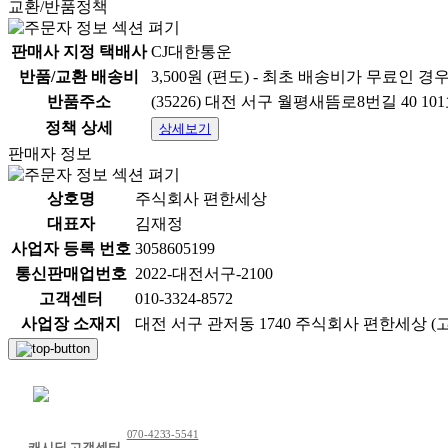
교환/반품정책
판매사 지정 택배사
CJ대한통운
반품/교환 배송비
3,500원 (편도) - 최초 배송비가 무료인 경
반품주소
(35226) 대전 서구 월평새뜸로8번길 40 1
정책 상세
상세보기
판매자 정보
상호명
주식회사 편한세상
대표자
김재정
사업자 등록 번호
3058605199
통신판매업번호
2022-대전서구-2100
고객센터
010-3324-8572
사업장 소재지
대전 서구 관저동 1740 주식회사 편한세상 (고객센
채팅 문의하기
070-4233-5541
캐시딜 고객센터