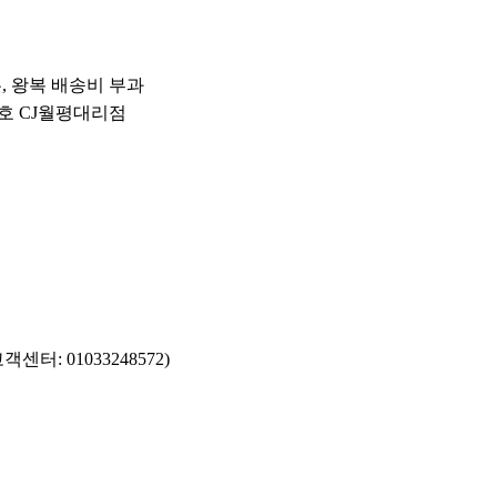
우, 왕복 배송비 부과
01호 CJ월평대리점
터: 01033248572)