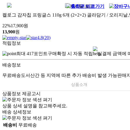
켈로그 감자칩 프링글스 110g 6개 (2+2+2) 골라담기 / 오리
22
%
17,900
원
13,900
원
4.8
(
20
)
적립정보
최대
417
포인트
구매확정 시 자동 적립
실결제 금액에 
배송정보
무료배송
도서산간 등 지역에 따른 추가 배송비 발생 가능
판매자
상품소개
상품정보 제공고시
상품 상세 설명을 참고해주세요.
배송 상세정보
배송비
무료배송